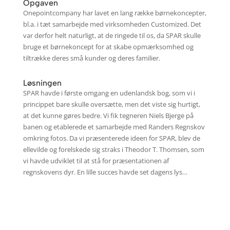
Opgaven
Onepointcompany har lavet en lang række børnekoncepter,
bl.a. i tæt samarbejde med virksomheden Customized. Det
var derfor helt naturligt, at de ringede til os, da SPAR skulle
bruge et børnekoncept for at skabe opmærksomhed og
tiltrække deres små kunder og deres familier.
Løsningen
SPAR havde i første omgang en udenlandsk bog, som vi i
princippet bare skulle oversætte, men det viste sig hurtigt,
at det kunne gøres bedre. Vi fik tegneren Niels Bjerge på
banen og etablerede et samarbejde med Randers Regnskov
omkring fotos. Da vi præsenterede ideen for SPAR, blev de
ellevilde og forelskede sig straks i Theodor T. Thomsen, som
vi havde udviklet til at stå for præsentationen af
regnskovens dyr. En lille succes havde set dagens lys…