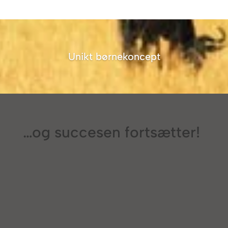
Unikt børnekoncept
…og succesen fortsætter!